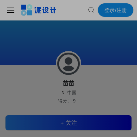
登录/注册
苗苗
中国
得分：
9
+ 关注