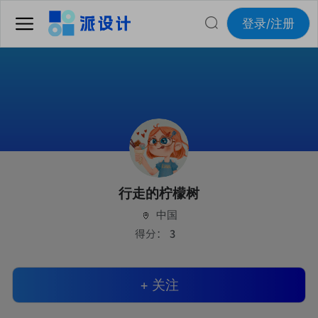
登录/注册
行走的柠檬树
中国
得分：
3
+ 关注