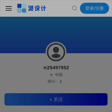
登录/注册
π25497952
中国
得分：
2
+ 关注