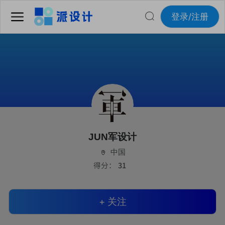
登录/注册
JUN军设计
中国
得分：
31
+ 关注