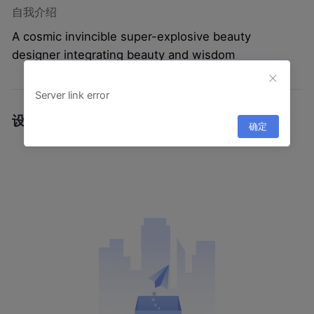
自我介绍
A cosmic invincible super-explosive beauty
designer integrating beauty and wisdom
Server link error
设计作品
·
确定