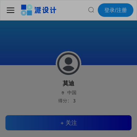
登录/注册
莫迪
中国
得分：
3
+ 关注