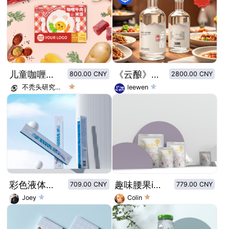
儿童咖喱预制菜
《云酿》创意酱香型白酒标签
800.00 CNY
2800.00 CNY
不秃头研究中心
leewen
彩色液体眼线笔阿凡达蓝色
趣味腰果ip包装设计
709.00 CNY
779.00 CNY
Joey
Colin