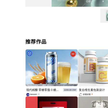
推荐作品
现代精酿 零糖零脂 0 糖无负担 纤体易拉罐啤酒包装设计
复合维生素包装设计
2200.00 CNY
leewen
好困好困