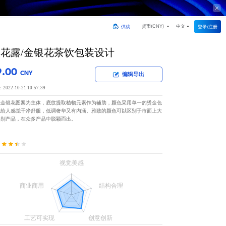
货币(
CNY
)
中文
登录/注册
供稿
花露/金银花茶饮包装设计
9.00
CNY
编辑导出
22-10-21 10:57:39
以金银花图案为主体，底纹提取植物元素作为辅助，颜色采用单一的烫金色
色给人感觉干净舒服，低调奢华又有内涵。雅致的颜色可以区别于市面上大
类别产品，在众多产品中脱颖而出。