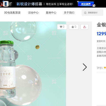
3D包装配置器
活动中心
案例中心
关于我们
金银
0
0
129
更新时间：20
主视觉
搭配白
多数同
评价: