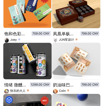
饱和色彩简约插图咖啡豆包装
凤凰单枞茶精品小罐装
709.00 CNY
799.00 CNY
Joey
JUN军设计
情绪 微醺啤酒罐包装设计
奶油味巴旦木坚果仁包装
1299.00 CNY
799.00 CNY
快乐的大人
Colin