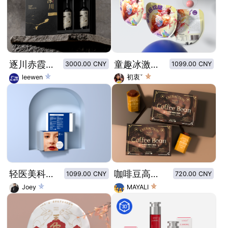
逐川赤霞珠红葡萄酒 世界三大葡萄黄金地带
童趣冰激凌多彩缤纷软糖包装
3000.00 CNY
1099.00 CNY
leewen
初衷ˇ
轻医美科学抗衰风格包装
咖啡豆高端套装包装设计
1099.00 CNY
720.00 CNY
Joey
MAYALI