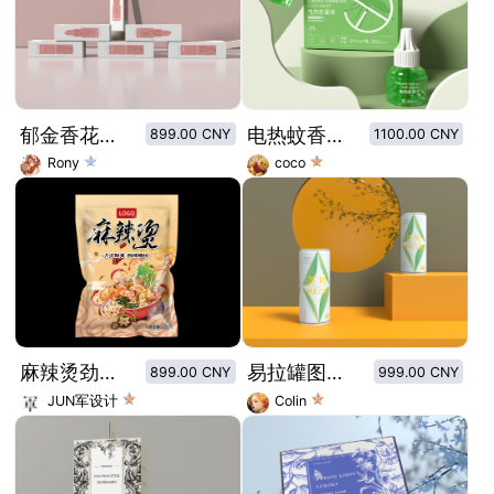
郁金香花系列口红外包装
电热蚊香液驱蚊产品包装设计
899.00 CNY
1100.00 CNY
Rony
coco
麻辣烫劲爽酱包
易拉罐图形创意茶叶酵素饮料
899.00 CNY
999.00 CNY
JUN军设计
Colin