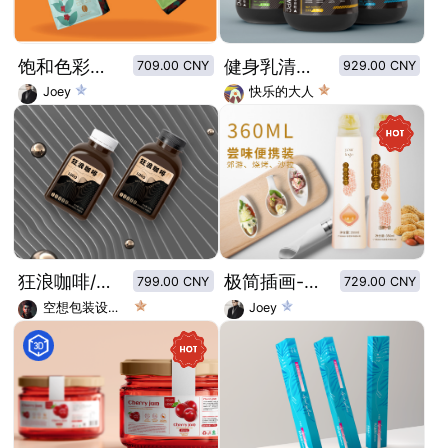
饱和色彩简约插图咖啡豆包装
健身乳清蛋白粉包装设计
709.00 CNY
929.00 CNY
Joey
快乐的大人
狂浪咖啡/冷萃咖啡液/浓缩无糖瓶装咖啡原液瓶装设计
极简插画-冷榨花生油-尝味便携系列
799.00 CNY
729.00 CNY
空想包装设计师
Joey