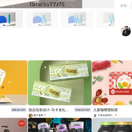
标签:
甜品包装设计-马卡龙礼盒装 开心果风味
儿童咖喱预制菜
999.00 CNY
1500.00 CNY
栗子老师
不秃头研究中心