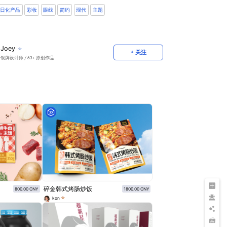
日化产品
彩妆
眼线
简约
现代
主题
Joey
+ 关注
银牌设计师
/ 63+ 原创作品
碎金韩式烤肠炒饭
800.00 CNY
1800.00 CNY
kon