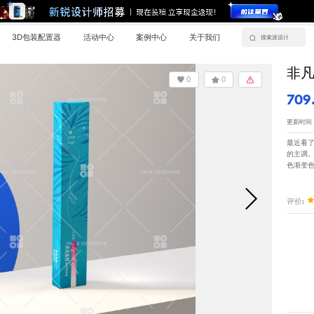
3D包装配置器
活动中心
案例中心
关于我们
非
0
0
709
更新时间：20
最近看
的主调
色渐变
评价: