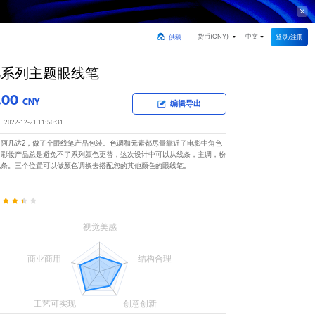
货币(
CNY
)
中文
登录/注册
供稿
凡系列主题眼线笔
.00
CNY
编辑导出
22-12-21 11:50:31
了阿凡达2，做了个眼线笔产品包装。色调和元素都尽量靠近了电影中角色
。彩妆产品总是避免不了系列颜色更替，这次设计中可以从线条，主调，粉
色条。三个位置可以做颜色调换去搭配您的其他颜色的眼线笔。