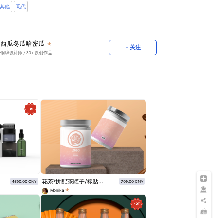
其他
现代
西瓜冬瓜哈密瓜
+ 关注
铜牌设计师
/ 33+ 原创作品
花茶/拼配茶罐子/标贴设计/玫瑰红茶三角茶包
4500.00 CNY
799.00 CNY
Monika