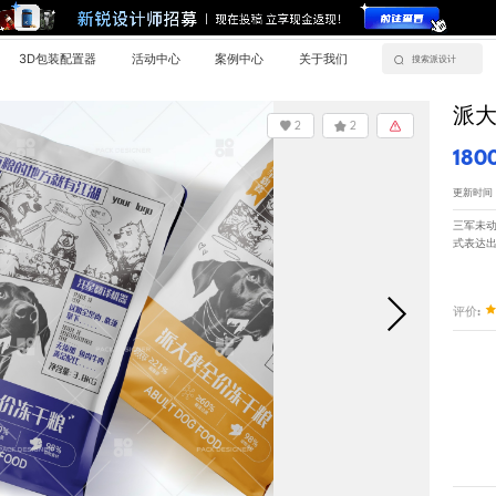
3D包装配置器
活动中心
案例中心
关于我们
派
2
2
180
更新时间：20
三军未动
式表达出
评价: