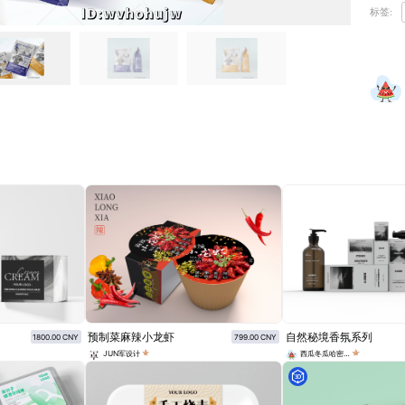
标签:
预制菜麻辣小龙虾
自然秘境香氛系列
1800.00 CNY
799.00 CNY
JUN军设计
西瓜冬瓜哈密瓜