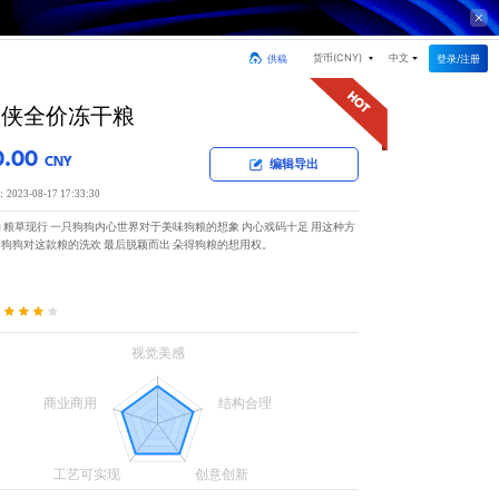
货币(
CNY
)
中文
登录/注册
供稿
大侠全价冻干粮
0.00
CNY
编辑导出
23-08-17 17:33:30
 粮草现行 一只狗狗内心世界对于美味狗粮的想象 内心戏码十足 用这种方
狗狗对这款粮的洗欢 最后脱颖而出 朵得狗粮的想用权。