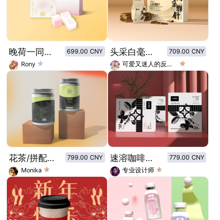
晚荷一同赏月月饼套装礼盒包装
头采白毫银针包装设计
699.00 CNY
709.00 CNY
Rony
可爱又迷人的反派角色
花茶/拼配茶罐子/标贴设计/柠檬绿茶三角茶包
速溶咖啡包装设计
799.00 CNY
779.00 CNY
Monika
专业设计师