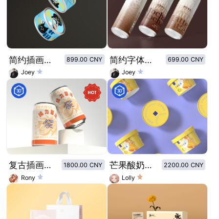
简约插画风格-派派猫·猫咪零食罐头
简约字体视觉排列-摩卡+拿铁咖啡饮料
899.00 CNY
699.00 CNY
Joey
Joey
复古插画设计风格橘子汽水
芒果酸奶人物角色设计酸奶插图包装设计
1800.00 CNY
2200.00 CNY
Rony
Lolly