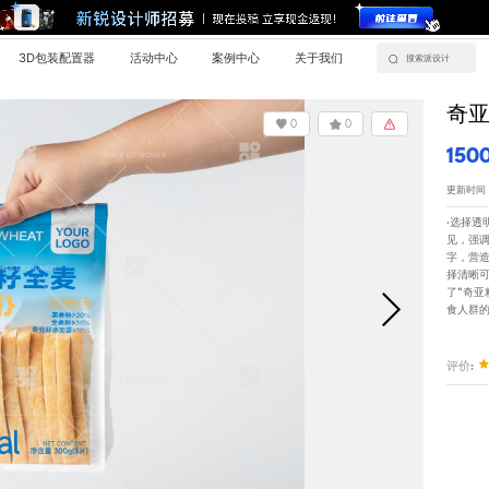
3D包装配置器
活动中心
案例中心
关于我们
奇
0
0
150
更新时间：20
·选择
见，强调
字，营
择清晰可
了“奇亚
食人群
评价: