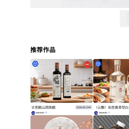
推荐作品
古窖醋山西陈醋
《
2200.00 CNY
leewen
leewen