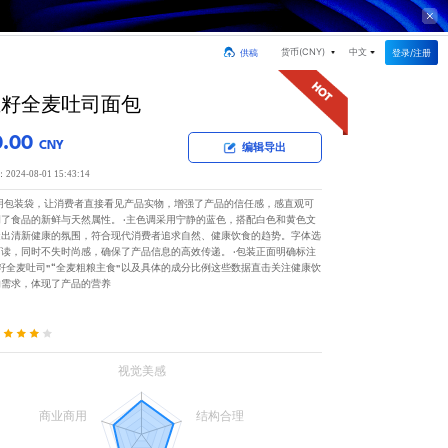
货币(
CNY
)
中文
登录/注册
供稿
亚籽全麦吐司面包
0.00
CNY
编辑导出
24-08-01 15:43:14
透明包装袋，让消费者直接看见产品实物，增强了产品的信任感，感直观可
了食品的新鲜与天然属性。 ·主色调采用宁静的蓝色，搭配白色和黄色文
造出清新健康的氛围，符合现代消费者追求自然、健康饮食的趋势。字体选
读，同时不失时尚感，确保了产品信息的高效传递。 ·包装正面明确标注
籽全麦吐司”“全麦粗粮主食”以及具体的成分比例这些数据直击关注健康饮
的需求，体现了产品的营养