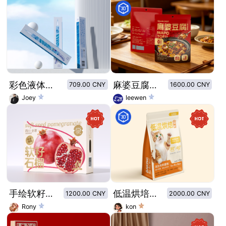
彩色液体眼线笔阿凡达蓝色
麻婆豆腐预制菜包装设计 酱料自立袋样机 餐饮包装通用
709.00 CNY
1600.00 CNY
Joey
leewen
手绘软籽石榴水果包装
低温烘培猫粮包装设计
1200.00 CNY
2000.00 CNY
Rony
kon