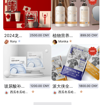
2024龙年新年快消饮料系列包装设计
植物营养洗发露-松叶提取洗发露-草本洗发露
2500.00 CNY
899.00 CNY
Rony
Monika
玻尿酸补水保湿面膜
派大侠全价冻干粮
1200.00 CNY
1800.00 CNY
西瓜冬瓜哈密瓜
西瓜冬瓜哈密瓜