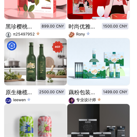
黑珍樱桃礼盒
时尚优雅有趣女士原创插画芝麻枣仁派包装设计
899.00 CNY
1500.00 CNY
π25497952
Rony
原生橄榄·头道鲜榨 初榨橄榄油
藕粉包装设计内外包装
2500.00 CNY
1499.00 CNY
leewen
专业设计师