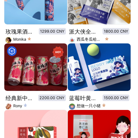
玫瑰果酒包装设计/易拉罐饮品设计
派大侠全价冻干粮
1299.00 CNY
1800.00 CNY
Monika
西瓜冬瓜哈密瓜
经典新中式罐装酸梅汤包装设计
蓝莓叶黄素酯包装盒设计
2200.00 CNY
1500.00 CNY
Rony
想做一只小猪