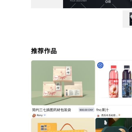
推荐作品
简约三七插图药材包装袋
fnc果汁
900.00 CNY
Rony
西瓜冬瓜哈密瓜