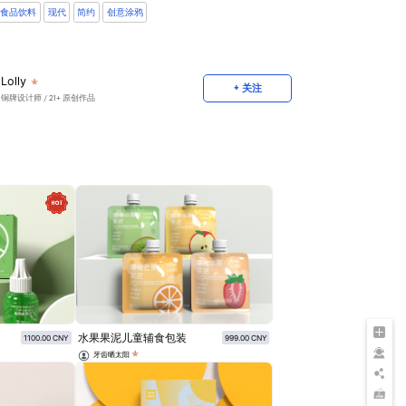
食品饮料
现代
简约
创意涂鸦
Lolly
+ 关注
铜牌设计师
/ 21+ 原创作品
水果果泥儿童辅食包装
1100.00 CNY
999.00 CNY
牙齿晒太阳