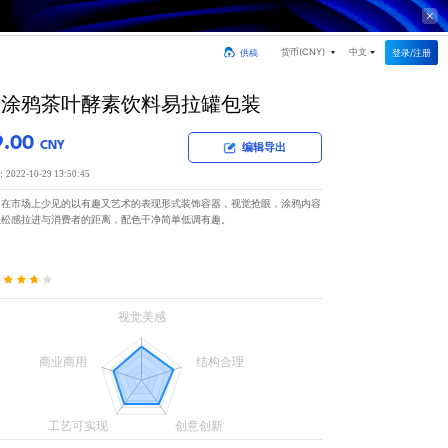
货币(
CNY
)
中文
登录/注册
供稿
味涂鸦茶叶酵素饮料易拉罐包装
9.00
CNY
编辑导出
22-10-29 13:50:45
个在市场上少见的以有趣又艺术的表现形式装饰容器，视觉抢眼，涂鸦内容
轻松感拉进与消费者的距离，配色干净简单低调有趣。