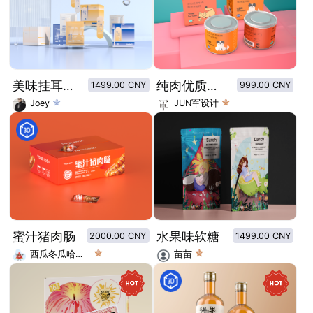
美味挂耳咖啡系列包装设计盒
纯肉优质宠物粮猫粮狗粮
1499.00 CNY
999.00 CNY
Joey
JUN军设计
蜜汁猪肉肠
水果味软糖
2000.00 CNY
1499.00 CNY
西瓜冬瓜哈密瓜
苗苗