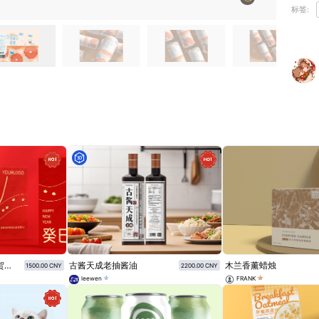
标签:
2025年癸巳蛇年 新年贺岁限定通用礼盒（坚果礼盒）
古酱天成老抽酱油
木兰香薰蜡烛
1500.00 CNY
2200.00 CNY
leewen
FRANK