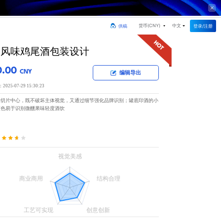
货币(
CNY
)
中文
登录/注册
供稿
柚风味鸡尾酒包装设计
0.00
CNY
编辑导出
25-07-29 15:30:23
柚切片中心，既不破坏主体视觉，又通过细节强化品牌识别；罐底印酒的小
蓝色易于识别微醺果味轻度酒饮