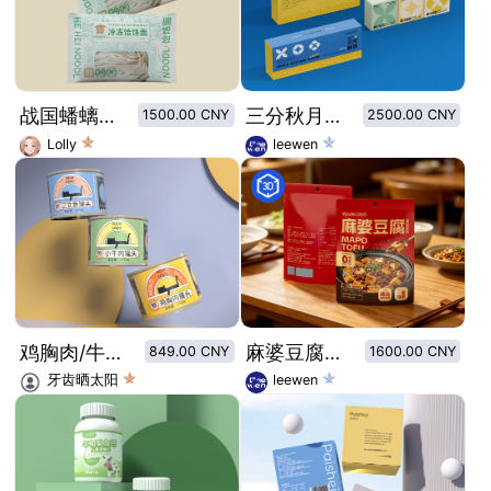
战国蟠螭纹风格装饰河北冷冻饸饹面创意包装设计
三分秋月中秋冰皮月饼礼盒包装设计 极简马卡龙长条月饼盒包装
1500.00 CNY
2500.00 CNY
Lolly
leewen
鸡胸肉/牛肉/三文鱼猫罐头包装设计
麻婆豆腐预制菜包装设计 酱料自立袋样机 餐饮包装通用
849.00 CNY
1600.00 CNY
牙齿晒太阳
leewen