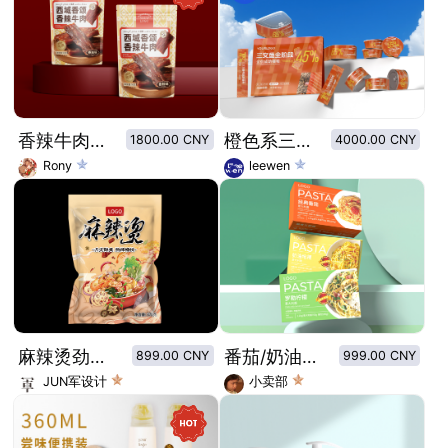
香辣牛肉立袋包装设计
橙色系三文鱼猫粮包装设计 全价成幼猫粮主食罐猫条生骨肉杯
1800.00 CNY
4000.00 CNY
Rony
leewen
麻辣烫劲爽酱包
番茄/奶油培根/意面包装
899.00 CNY
999.00 CNY
JUN军设计
小卖部