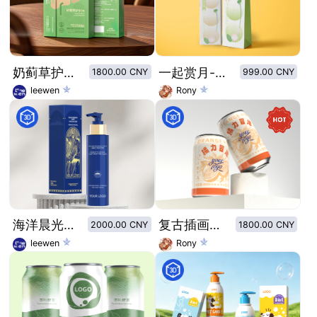
奶蓟草护肝片外盒
一起赏月-流心月饼
1800.00 CNY
999.00 CNY
leewen
Rony
海洋晨光洗手液
复古插画设计风格橘子汽水
2000.00 CNY
1800.00 CNY
leewen
Rony